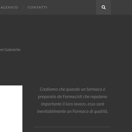
GALENICO
CONTATTI
Search
oni Galeniche
Crediamo che quando un farmaco è
preparato da Farmacisti che reputano
importante il loro lavoro, esso sarà
inevitabilmente un Farmaco di qualità.