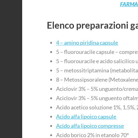
FARMA
Elenco preparazioni g
4 – amino piridina capsule
5 – fluorouracile capsule – compres
5 – fluorouracile e acido salicilic
5 – metossitriptamina (metabolit
8 – Metossipsoralene (Metoxalene
Aciclovir 3% – 5% unguento/crem
Aciclovir 3% – 5% unguento oftal
Acido acetico soluzione 1%, 1.5%,
Acido alfa lipoico capsule
Acido alfa lipoico compresse
Acido borico 2% in etanolo 70°