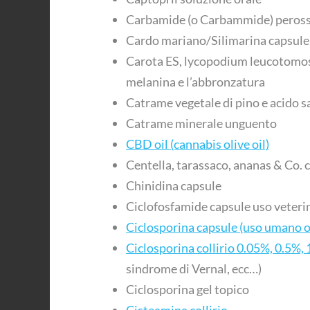
Carbamide (o Carbammide) perossi
Cardo mariano/Silimarina capsule
Carota ES, lycopodium leucotomos &
melanina e l’abbronzatura
Catrame vegetale di pino e acido s
Catrame minerale unguento
CBD oil (cannabis olive oil)
Centella, tarassaco, ananas & Co. 
Chinidina capsule
Ciclofosfamide capsule uso veteri
Ciclosporina capsule (uso umano o
Ciclosporina collirio 0.05%, 0.5%,
sindrome di Vernal, ecc…)
Ciclosporina gel topico