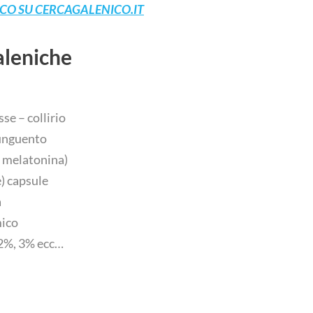
CO SU CERCAGALENICO.IT
aleniche
se – collirio
o unguento
a melatonina)
) capsule
a
mico
 2%, 3% ecc…