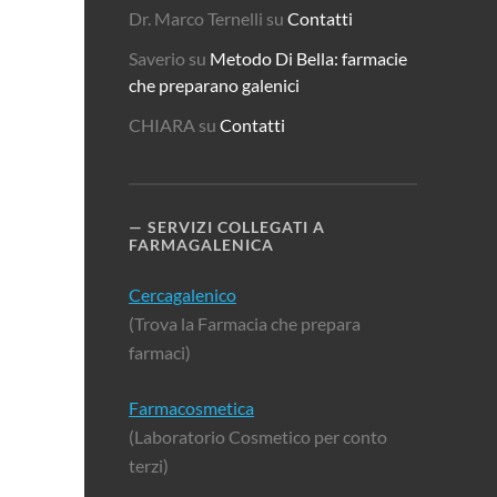
Dr. Marco Ternelli
su
Contatti
Saverio
su
Metodo Di Bella: farmacie
che preparano galenici
CHIARA
su
Contatti
SERVIZI COLLEGATI A
FARMAGALENICA
Cercagalenico
(Trova la Farmacia che prepara
farmaci)
Farmacosmetica
(Laboratorio Cosmetico per conto
terzi)