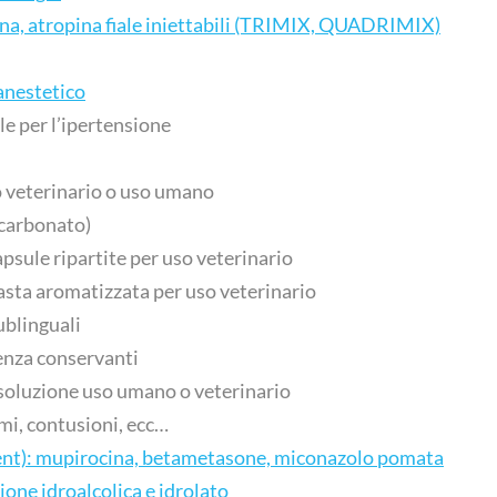
ina, atropina fiale iniettabili (TRIMIX, QUADRIMIX)
anestetico
le per l’ipertensione
 veterinario o uso umano
carbonato)
psule ripartite per uso veterinario
asta aromatizzata per uso veterinario
ublinguali
senza conservanti
soluzione uso umano o veterinario
mi, contusioni, ecc…
nt): mupirocina, betametasone, miconazolo pomata
one idroalcolica e idrolato