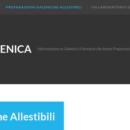
PREPARAZIONI GALENICHE ALLESTIBILI
UN LABORATORIO 
ENICA
Informazione su Galenici e Farmacie che fanno Preparazi
e Allestibili