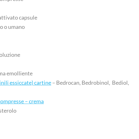
ttivato capsule
io o umano
soluzione
ma emolliente
ili essiccate) cartine
– Bedrocan, Bedrobinol, Bediol,
 compresse – crema
esterolo