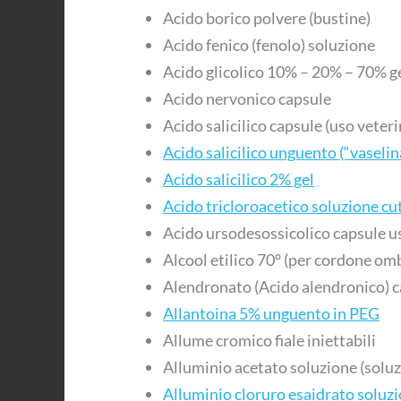
Acido borico polvere (bustine)
Acido fenico (fenolo) soluzione
Acido glicolico 10% – 20% – 70% g
Acido nervonico capsule
Acido salicilico capsule (uso veteri
Acido salicilico unguento (“vaselin
Acido salicilico 2% gel
Acido tricloroacetico soluzione c
Acido ursodesossicolico capsule u
Alcool etilico 70° (per cordone omb
Alendronato (Acido alendronico) 
Allantoina 5% unguento in PEG
Allume cromico fiale iniettabili
Alluminio acetato soluzione (solu
Alluminio cloruro esaidrato soluz