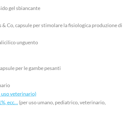
do gel sbiancante
 Co, capsule per stimolare la fisiologica produzione di
alicilico unguento
capsule per le gambe pesanti
nario
 uso veterinario)
 1%, ecc…
(per uso umano, pediatrico, veterinario,