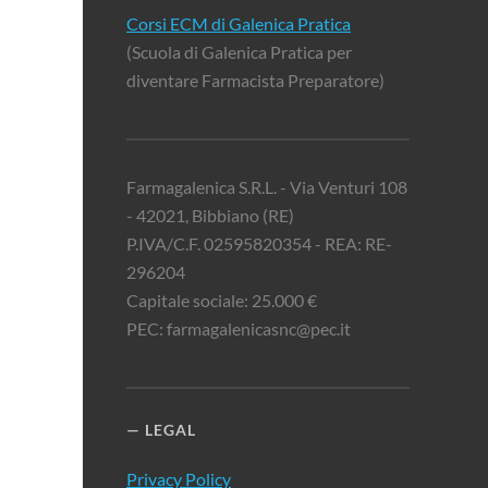
Corsi ECM di Galenica Pratica
(Scuola di Galenica Pratica per
diventare Farmacista Preparatore)
Farmagalenica S.R.L. - Via Venturi 108
- 42021, Bibbiano (RE)
P.IVA/C.F. 02595820354 - REA: RE-
296204
Capitale sociale: 25.000 €
PEC: farmagalenicasnc@pec.it
LEGAL
Privacy Policy