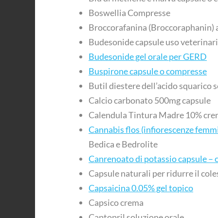
Boswellia Compresse
Broccorafanina (Broccoraphanin) a
Budesonide capsule uso veterinar
Budesonide gel orale per GERD
Buspirone capsule o compresse
Butil diestere dell’acido squarico 
Calcio carbonato 500mg capsule
Calendula Tintura Madre 10% cre
Cannabis flos (infiorescenze femmin
Bedica e Bedrolite
Canrenoato di potassio capsule –
Capsule naturali per ridurre il col
Capsaicina 0.05% gel topico
Capsico crema
Captopril soluzione orale