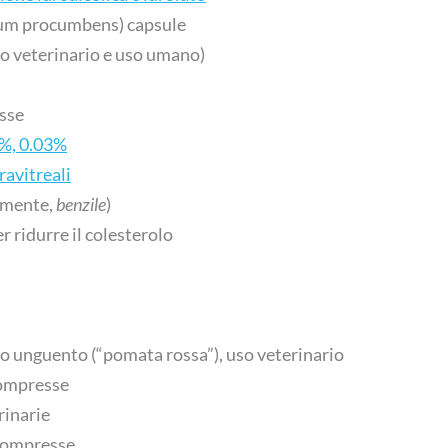
tum procumbens) capsule
o veterinario e uso umano)
sse
2%, 0.03%
ravitreali
amente,
benzile
)
 ridurre il colesterolo
rio unguento (“pomata rossa”), uso veterinario
compresse
rinarie
 compresse