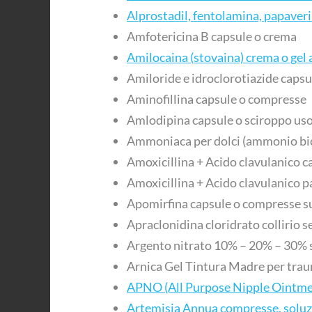
Alprostadil, fentolamina, papaver
Amfotericina B capsule o crema
Amilocaina (stovaina) crema o gel 
Amiloride e idroclorotiazide capsu
Aminofillina capsule o compresse
Amlodipina capsule o sciroppo uso
Ammoniaca per dolci (ammonio bi
Amoxicillina + Acido clavulanico ca
Amoxicillina + Acido clavulanico p
Apomirfina capsule o compresse s
Apraclonidina cloridrato collirio 
Argento nitrato 10% – 20% – 30% 
Arnica Gel Tintura Madre per trau
APNO (All Purpose Nipple Ointme
Artemisia Annua compresse, soluzi