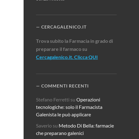
CERCAGALENICO.IT
Trova subito la Farmacia in grado di
preparare il farmaco su
Cercagalenico.it. Clicca QUI
COMMENTI RECENTI
Stefano Ferretti
su
Operazioni
tecnologiche: solo il Farmacista
Galenista le può applicare
Saverio
su
Metodo Di Bella: farmacie
che preparano galenici