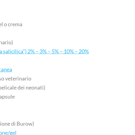
el o crema
nario)
a salicilica”) 2% – 3% – 5% – 10% – 20%
utanea
so veterinario
elicale dei neonati)
capsule
zione di Burow)
ione/gel