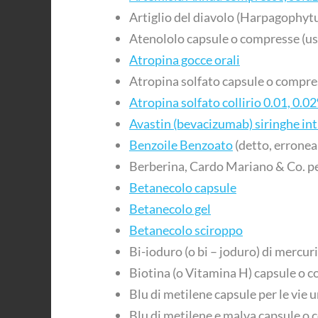
Artiglio del diavolo (Harpagophy
Atenololo capsule o compresse (us
Atropina gocce orali
Atropina solfato capsule o compre
Atropina solfato collirio 0.01, 0.0
Avastin (bevacizumab) siringhe int
Benzoile Benzoato
(detto, errone
Berberina, Cardo Mariano & Co. per
Betanecolo capsule
Betanecolo gel
Betanecolo sciroppo
Bi-ioduro (o bi – joduro) di mercu
Biotina (o Vitamina H) capsule o 
Blu di metilene capsule per le vie u
Blu di metilene e malva capsule o