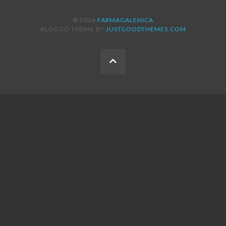
© 2026
FARMAGALENICA
BLOGGO THEME BY
JUSTGOODTHEMES.COM
BACK
TO
THE
TOP