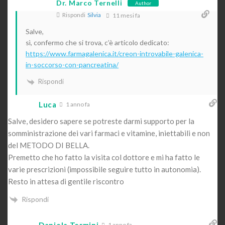
Dr. Marco Ternelli
Author
Rispondi
Silvia
11 mesi fa
Salve,
sì, confermo che si trova, c’è articolo dedicato:
https://www.farmagalenica.it/creon-introvabile-galenica-
in-soccorso-con-pancreatina/
Rispondi
Luca
1 anno fa
Salve, desidero sapere se potreste darmi supporto per la
somministrazione dei vari farmaci e vitamine, iniettabili e non
del METODO DI BELLA.
Premetto che ho fatto la visita col dottore e mi ha fatto le
varie prescrizioni (impossibile seguire tutto in autonomia).
Resto in attesa di gentile riscontro
Rispondi
Daniela Termini
1 anno fa