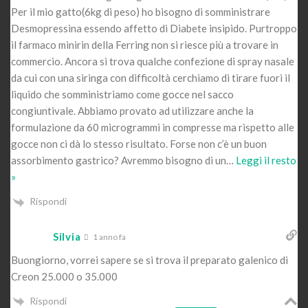
Per il mio gatto(6kg di peso) ho bisogno di somministrare
Desmopressina essendo affetto di Diabete insipido. Purtroppo
il farmaco minirin della Ferring non si riesce più a trovare in
commercio. Ancora si trova qualche confezione di spray nasale
da cui con una siringa con difficoltà cerchiamo di tirare fuori il
liquido che somministriamo come gocce nel sacco
congiuntivale. Abbiamo provato ad utilizzare anche la
formulazione da 60 microgrammi in compresse ma rispetto alle
gocce non ci dà lo stesso risultato. Forse non c’è un buon
assorbimento gastrico? Avremmo bisogno di un
…
Leggi il resto
»
Rispondi
Silvia
1 anno fa
Buongiorno, vorrei sapere se si trova il preparato galenico di
Creon 25.000 o 35.000
Rispondi