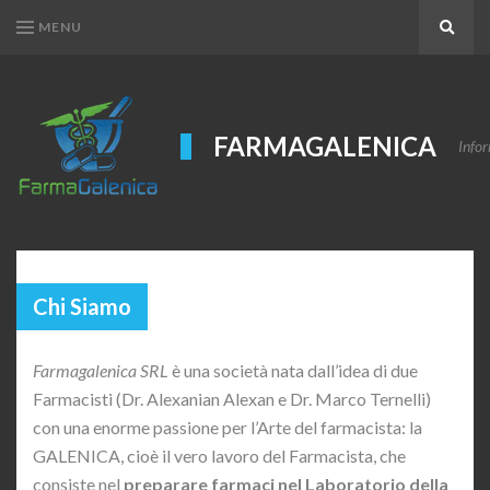
MENU
Search
FARMAGALENICA
Infor
Chi Siamo
Farmagalenica SRL
è una società nata dall’idea di due
Farmacisti (Dr. Alexanian Alexan e Dr. Marco Ternelli)
con una enorme passione per l’Arte del farmacista: la
GALENICA, cioè il vero lavoro del Farmacista, che
consiste nel
preparare farmaci nel Laboratorio della