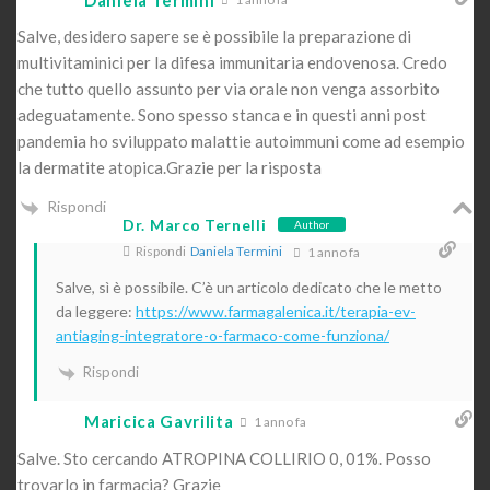
Salve, desidero sapere se è possibile la preparazione di
multivitaminici per la difesa immunitaria endovenosa. Credo
che tutto quello assunto per via orale non venga assorbito
adeguatamente. Sono spesso stanca e in questi anni post
pandemia ho sviluppato malattie autoimmuni come ad esempio
la dermatite atopica.Grazie per la risposta
Rispondi
Dr. Marco Ternelli
Author
Rispondi
Daniela Termini
1 anno fa
Salve, sì è possibile. C’è un articolo dedicato che le metto
da leggere:
https://www.farmagalenica.it/terapia-ev-
antiaging-integratore-o-farmaco-come-funziona/
Rispondi
Maricica Gavrilita
1 anno fa
Salve. Sto cercando ATROPINA COLLIRIO 0, 01%. Posso
trovarlo in farmacia? Grazie