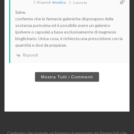
Rispondi
Annalisa
1 anno fa
Salve,
confermo che le farmacie galeniche dispongono della
sostanza purissima ed è possibile avere un galenico
(polvere o capsule) a base esclusivamente di magnesio
bisglicinato. Unica cosa, è richiesta una prescrizione con la
quantità e dosi da preparae.
Rispondi
Mostra Tutti i Commenti
Crediamo che quando un farmaco è preparato da Farmacisti che