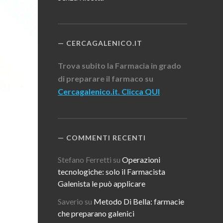
CERCAGALENICO.IT
Trova subito la Farmacia in grado
di preparare il farmaco su
Cercagalenico.it. Clicca QUI
COMMENTI RECENTI
Stefano Ferretti
su
Operazioni
tecnologiche: solo il Farmacista
Galenista le può applicare
Saverio
su
Metodo Di Bella: farmacie
che preparano galenici