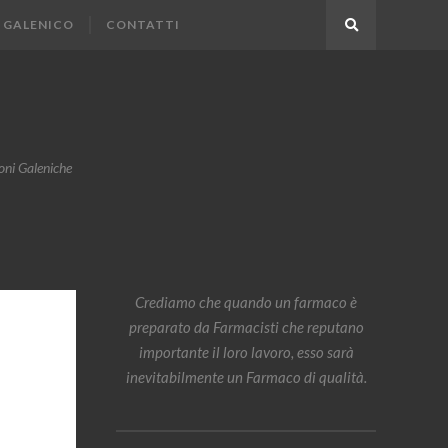
 GALENICO
CONTATTI
Search
oni Galeniche
Crediamo che quando un farmaco è
preparato da Farmacisti che reputano
importante il loro lavoro, esso sarà
inevitabilmente un Farmaco di qualità.