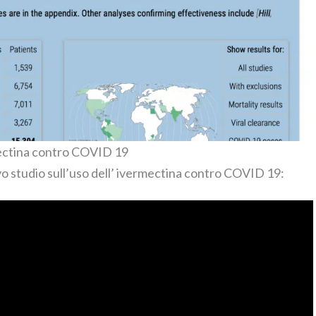
ermectina contro COVID 19
 studio sull’uso dell’ ivermectina contro COVID 19: