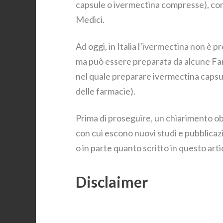
capsule o ivermectina compresse), come
Medici.
Ad oggi, in Italia l’ivermectina non è p
ma può essere preparata da alcune Far
nel quale preparare ivermectina capsule
delle farmacie).
Prima di proseguire, un chiarimento obb
con cui escono nuovi studi e pubblica
o in parte quanto scritto in questo arti
Disclaimer