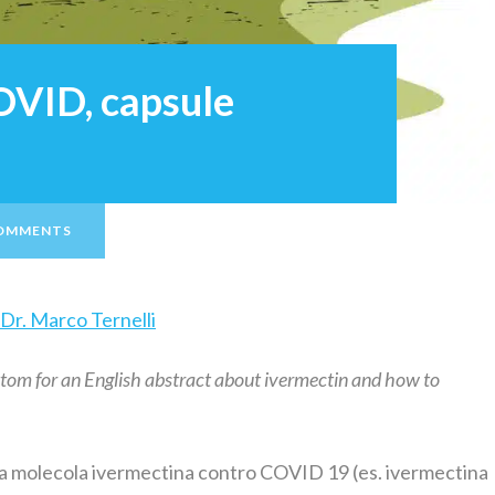
OVID, capsule
COMMENTS
Dr. Marco Ternelli
ottom for an English abstract about ivermectin and how to
lla molecola ivermectina contro COVID 19 (es. ivermectina