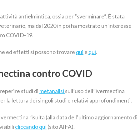
attività antielmintica, ossia per “sverminare”. È stata
veterinario, ma dal 2020 in poi ha mostrato un interesse
ntro COVID-19.
he ed effetti si possono trovare
qui
e
qui
.
ermectina contro COVID
 reperire studi di
metanalisi
sull’uso dell’ ivermectina
 la lettura dei singoli studi e relativi approfondimenti.
l’ivermectina risulta (alla data dell’ultimo aggiornamento di
isibili
cliccando qui
(sito AIFA).