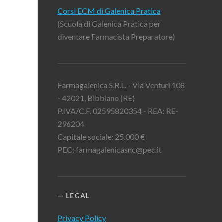
Corsi ECM di Galenica Pratica
(Scuola di Galenica Pratica per
diventare Farmacista Preparatore)
Farmagalenica S.R.L. - Via Venturi 108
- 42021, Bibbiano (RE)
P.IVA/C.F. 02595820354 - REA: RE-
296204
Capitale sociale: 25.000 €
PEC: farmagalenicasnc@pec.it
LEGAL
Privacy Policy