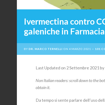
Ivermectina contro C
galeniche in Farmacia
BY
DR. MARCO TERNELLI
ON
4 MARZO 2021
101 
Last Updated on 2 Settembre 2021 by
Non Italian readers: scroll down to the b
obtain it.
Da tempo si sente parlare dell’uso de