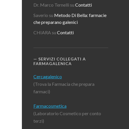
Dr. Marco Ternelli
su
Contatti
Saverio
su
Metodo Di Bella: farmacie
che preparano galenici
CHIARA
su
Contatti
SERVIZI COLLEGATI A
FARMAGALENICA
Cercagalenico
(Trova la Farmacia che prepara
farmaci)
Farmacosmetica
(Laboratorio Cosmetico per conto
terzi)