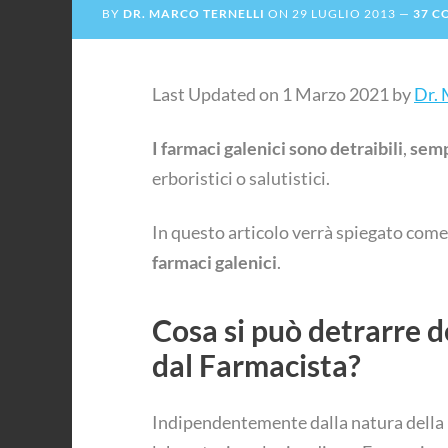
BY
DR. MARCO TERNELLI
ON
29 LUGLIO 2013
37 C
Last Updated on 1 Marzo 2021 by
Dr. 
I farmaci galenici sono detraibili
,
sem
erboristici o salutistici.
In questo articolo verrà spiegato come
farmaci galenici
.
Cosa si può detrarre d
dal Farmacista?
Indipendentemente dalla natura della p