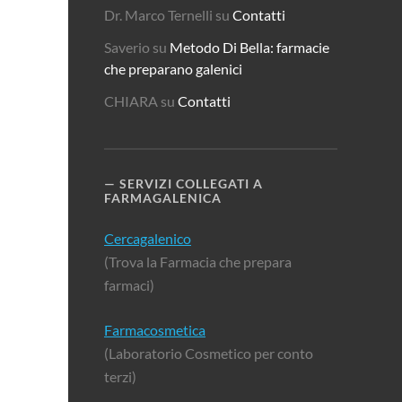
Dr. Marco Ternelli
su
Contatti
Saverio
su
Metodo Di Bella: farmacie
che preparano galenici
CHIARA
su
Contatti
SERVIZI COLLEGATI A
FARMAGALENICA
Cercagalenico
(Trova la Farmacia che prepara
farmaci)
Farmacosmetica
(Laboratorio Cosmetico per conto
terzi)