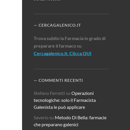
CERCAGALENICO.IT
Trova subito la Farmacia in grado di
preparare il farmaco su
Cercagalenico.it. Clicca QUI
COMMENTI RECENTI
Stefano Ferretti
su
Operazioni
tecnologiche: solo il Farmacista
Galenista le può applicare
Saverio
su
Metodo Di Bella: farmacie
che preparano galenici