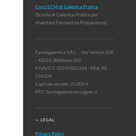
Corsi ECM di Galenica Pratica
(Scuola di Galenica Pratica per
diventare Farmacista Preparatore)
Farmagalenica S.R.L. - Via Venturi 108
- 42021, Bibbiano (RE)
P.IVA/C.F. 02595820354 - REA: RE-
296204
Capitale sociale: 25.000 €
PEC: farmagalenicasnc@pec.it
LEGAL
Privacy Policy