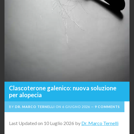
Clascoterone galenico: nuova soluzione
per alopecia
BY
DR. MARCO TERNELLI
ON
6 GIUGNO 2026
9 COMMENTS
Last Updated on 10 Luglio 2026 by
Dr. Marco Ternelli