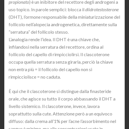
propionato
) è un inibitore del recettore degli androgeni a
uso topico. In parole semplici: blocca il
diidrotestosterone
(DHT), l’ormone responsabile della miniaturizzazione del
follicolo nell’alopecia androgenetica, direttamente sulla
“serratura” del follicolo stesso.
L’analogia rende l’idea. Il DHT è una chiave che,
infilandosi nella serratura del recettore, ordina al
follicolo del capello di rimpicciolirsi. Il clascoterone
occupa quella serratura senza girarla, perciò la chiave
non entra più = il follicolo del capello non si
rimpicciolisce = no caduta.
È qui che il clascoterone si distingue dalla finasteride
orale, che agisce su tutto il corpo abbassando il DHT a
livello sistemico. Il clascoterone, invece, lavora
soprattutto sulla cute. Attenzione però a un equivoco
diffuso: dalla crema all’1% per l’acne l’assorbimento nel
sangue è minimo, ma alle concentrazioni usate in