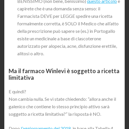
BENISSIMO (non bene, benissimo)
questo articolo
e
capirete che è una domanda senza senso: il
Farmacista DEVE per LEGGE spedire una ricetta
formalmente corretta, è SOLO il Medico che all’atto
della prescrizione può sapere se (es.) in Portogallo
esiste un medicinale a base di clascoterone
autorizzato per alopecia, acne, disfunzione erettile,
alitosi o altro.
Ma il farmaco Winlevi è soggetto a ricetta
limitativa
E quindi?
Non cambia nulla. Se vi state chiedendo: “allora anche il
galenico che contiene lo stesso principio attivo sarà
soggetto a ricetta limitativa?” la risposta è NO.
Dopo
l’aggiornamento del 2018
, in base alla Tabella 4