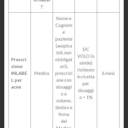
?
Nome e
Cognom
e
paziente
(auspica
SIC
bili, non
VOLO (o
Prescri
obbligat
simile)
zione
ori),
richiesto
INLABE
Medico
prescrizi
6 mesi
in ricetta
L per
one con
per
acne
dosaggi
dosaggi
o e
o > 1%
volume,
timbro e
firma
del
Medico