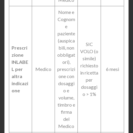
Nome e
Cognom
e
paziente
(auspica
SIC
Prescri
bili, non
VOLO (o
zione
obbligat
simile)
INLABE
ori),
richiesto
L per
Medico
prescrizi
6 mesi
in ricetta
altra
one con
per
indicazi
dosaggi
dosaggi
one
o e
o > 1%
volume,
timbro e
firma
del
Medico