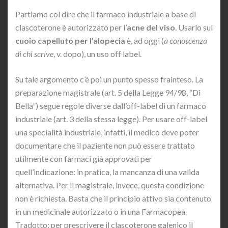
Partiamo col dire che il farmaco industriale a base di
clascoterone è autorizzato per l’
acne del viso
. Usarlo sul
cuoio capelluto per l’alopecia
è, ad oggi (
a conoscenza
di chi scrive
, v. dopo), un uso off label.
Su tale argomento c’è poi un punto spesso frainteso. La
preparazione magistrale (art. 5 della Legge 94/98, “Di
Bella”) segue regole diverse dall’off-label di un farmaco
industriale (art. 3 della stessa legge). Per usare off-label
una specialità industriale, infatti, il medico deve poter
documentare che il paziente non può essere trattato
utilmente con farmaci già approvati per
quell’indicazione: in pratica, la mancanza di una valida
alternativa. Per il magistrale, invece, questa condizione
non è richiesta. Basta che il principio attivo sia contenuto
in un medicinale autorizzato o in una Farmacopea.
Tradotto: per prescrivere il clascoterone galenico il