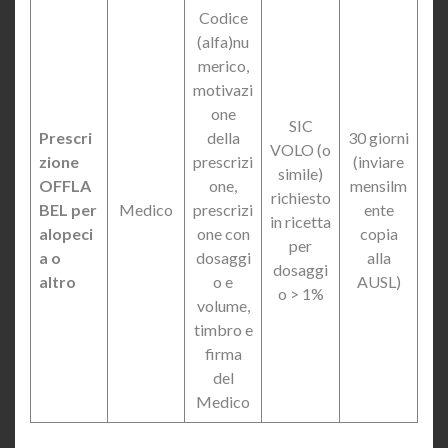
Codice
(alfa)nu
merico,
motivazi
one
SIC
Prescri
della
30 giorni
VOLO (o
zione
prescrizi
(inviare
simile)
OFFLA
one,
mensilm
richiesto
BEL per
Medico
prescrizi
ente
in ricetta
alopeci
one con
copia
per
a o
dosaggi
alla
dosaggi
altro
o e
AUSL)
o > 1%
volume,
timbro e
firma
del
Medico