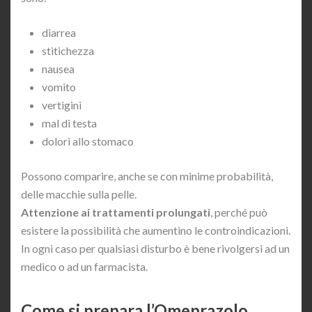
diarrea
stitichezza
nausea
vomito
vertigini
mal di testa
dolori allo stomaco
Possono comparire, anche se con minime probabilità,
delle macchie sulla pelle.
Attenzione ai trattamenti prolungati
, perché può
esistere la possibilità che aumentino le controindicazioni.
In ogni caso per qualsiasi disturbo è bene rivolgersi ad un
medico o ad un farmacista.
Come si prepara l’Omeprazolo