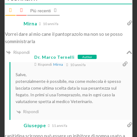
Più recenti
Mirna
10 anni fa
Vorrei dare al mio cane il pantoprazolo ma non so se posso
somministrarla
Rispondi
Dr. Marco Ternelli
Author
Rispondi
Mirna
10 anni fa
Salve,
potenzialmente è possibile, ma come molecola è spesso
lasciata come ultima scelta data la sua pesantezza sul
fegato. In primi si usa l’omeprazolo, ma in ogni caso la
valutazione spetta al medico Veterinario.
Rispondi
Giuseppe
11 anni fa
ranitidina sciroppo può essere un inibitore di pompa usato a