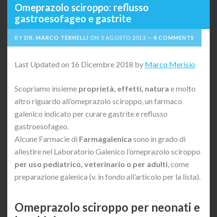
Omeprazolo sciroppo: reflusso
gastroesofageo e gastrite
BY
DR. MARCO TERNELLI
ON
5 AGOSTO 2013
4 COMMENTS
Last Updated on 16 Dicembre 2018 by
Marco Merisio
Scopriamo insieme
proprietà, effetti,
natura
e molto
altro riguardo all’omeprazolo sciroppo, un farmaco
galenico indicato per curare gastrite e reflusso
gastroesofageo.
Alcune Farmacie di
Farmagalenica
sono in grado di
allestire nel Laboratorio Galenico l’omeprazolo sciroppo
per uso pediatrico, veterinario o per adulti
, come
preparazione galenica (v. in fondo all’articolo per la lista).
Omeprazolo sciroppo per neonati e