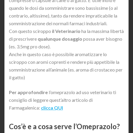
compresse o capsule al cane o al gatto. E’ utile inoltre
quando le dosi da somministrare sono bassissime (o al
contrario, altissime), tanto da rendere impraticabile la
somministrazione dei normali farmaci industriali.
Con questo sciroppo
il Veterinario
ha la massima libertà
di prescrivere
qualunque dosaggio
possa aver bisogno
(es. 3.5mg pro dose).
Anche in questo caso è possibile aromatizzare lo
sciroppo con aromi coprenti e rendere più appetibile la
somministrazione all’animale (es. aroma di crostaceo per
il gatto)
Per approfondire
l’omeprazolo ad uso veterinario ti
consiglio di leggere quest’altro articolo di
Farmagalenica:
clicca QUI
Cos’è e a cosa serve l’Omeprazolo?