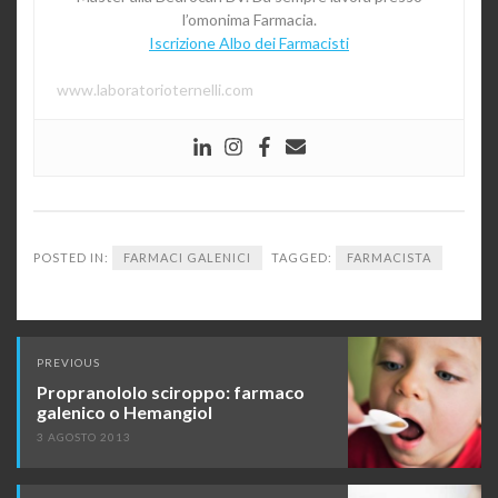
l’omonima Farmacia.
Iscrizione Albo dei Farmacisti
www.laboratorioternelli.com
POSTED IN:
FARMACI GALENICI
TAGGED:
FARMACISTA
Post
PREVIOUS
navigation
Propranololo sciroppo: farmaco
galenico o Hemangiol
3 AGOSTO 2013