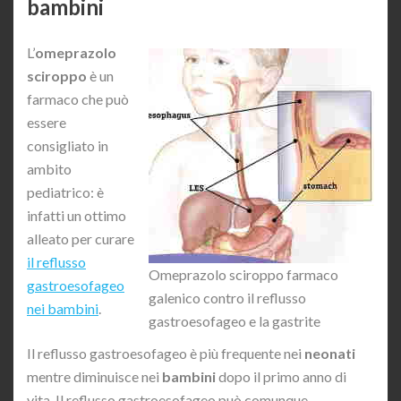
bambini
L’
omeprazolo
sciroppo
è un
farmaco che può
essere
consigliato in
ambito
pediatrico: è
infatti un ottimo
alleato per curare
il reflusso
Omeprazolo sciroppo farmaco
gastroesofageo
galenico contro il reflusso
nei bambini
.
gastroesofageo e la gastrite
Il reflusso gastroesofageo è più frequente nei
neonati
mentre diminuisce nei
bambini
dopo il primo anno di
vita. Il reflusso gastroesofageo può comunque