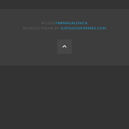
© 2026
FARMAGALENICA
BLOGGO THEME BY
JUSTGOODTHEMES.COM
BACK
TO
THE
TOP