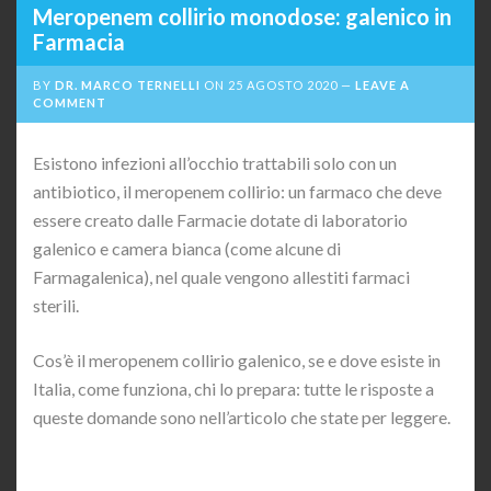
Meropenem collirio monodose: galenico in
Farmacia
BY
DR. MARCO TERNELLI
ON
25 AGOSTO 2020
LEAVE A
COMMENT
Esistono infezioni all’occhio trattabili solo con un
antibiotico, il meropenem collirio: un farmaco che deve
essere creato dalle Farmacie dotate di laboratorio
galenico e camera bianca (come alcune di
Farmagalenica), nel quale vengono allestiti farmaci
sterili.
Cos’è il meropenem collirio galenico, se e dove esiste in
Italia, come funziona, chi lo prepara: tutte le risposte a
queste domande sono nell’articolo che state per leggere.