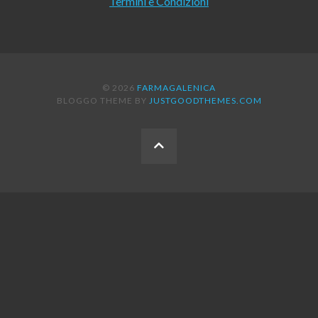
Termini e Condizioni
© 2026
FARMAGALENICA
BLOGGO THEME BY
JUSTGOODTHEMES.COM
BACK
TO
THE
TOP