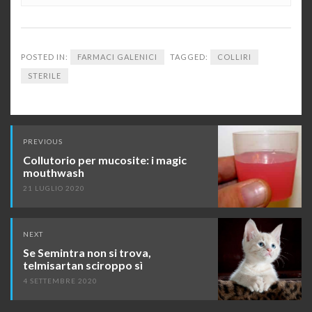
POSTED IN:
FARMACI GALENICI
TAGGED:
COLLIRI
STERILE
Post
PREVIOUS
navigation
Collutorio per mucosite: i magic
mouthwash
21 LUGLIO 2020
NEXT
Se Semintra non si trova,
telmisartan sciroppo sì
4 SETTEMBRE 2020