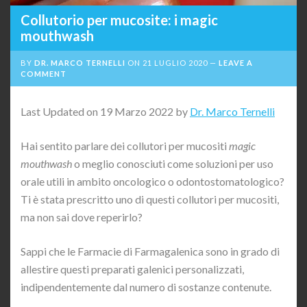
Collutorio per mucosite: i magic
mouthwash
BY
DR. MARCO TERNELLI
ON
21 LUGLIO 2020
LEAVE A
COMMENT
Last Updated on 19 Marzo 2022 by
Dr. Marco Ternelli
Hai sentito parlare dei collutori per mucositi
magic
mouthwash
o meglio conosciuti come soluzioni per uso
orale utili in ambito oncologico o odontostomatologico?
Ti è stata prescritto uno di questi collutori per mucositi,
ma non sai dove reperirlo?
Sappi che le Farmacie di Farmagalenica sono in grado di
allestire questi preparati galenici personalizzati,
indipendentemente dal numero di sostanze contenute.