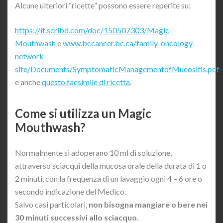
Alcune ulteriori “ricette” possono essere reperite su:
https://it.scribd.com/doc/150507303/Magic-
Mouthwash
e
www.bccancer.bc.ca/family-oncology-
network-
site/Documents/SymptomaticManagementofMucositis.pdf
e anche
questo facsimile di ricetta
.
Come si utilizza un Magic
Mouthwash?
Normalmente si adoperano 10 ml di soluzione,
attraverso sciacqui della mucosa orale della durata di 1 o
2 minuti, con la frequenza di un lavaggio ogni 4 – 6 ore o
secondo indicazione del Medico.
Salvo casi particolari,
non bisogna mangiare o bere nei
30 minuti successivi allo sciacquo
.