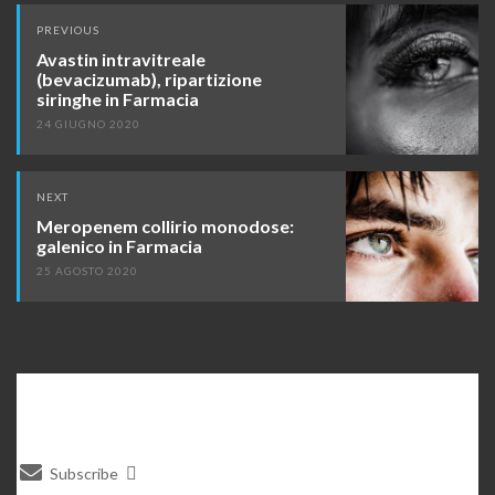
Post
PREVIOUS
navigation
Avastin intravitreale
(bevacizumab), ripartizione
siringhe in Farmacia
24 GIUGNO 2020
NEXT
Meropenem collirio monodose:
galenico in Farmacia
25 AGOSTO 2020
Subscribe