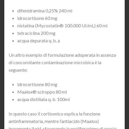
difenidramina 0,25% 240 ml
idrocortisone 60 mg
nistatina (Mycostatin® 100.000 UI/mL) 60 ml
tetraciclina 200 mg
acqua depurata q. b. a
Un altro esempio di formulazione adoperata in assenza
di concomitante contaminazione microbica è la
seguente:
idrocortisone 80 mg
Maalox® sciroppo 80 ml
acqua distillata q. b. 100ml
In questo caso il cortisonico esplica la funzione
antinfiammatoria, mentre l’antiacido (Maalox)
incrementa il pH, sfavorendo la proliferazione di specie