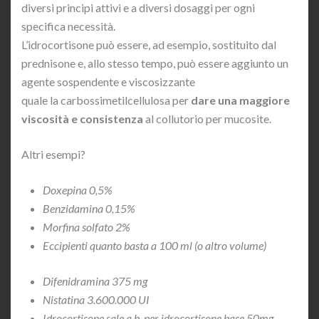
diversi principi attivi e a diversi dosaggi per ogni
specifica necessità.
L’idrocortisone può essere, ad esempio, sostituito dal
prednisone e, allo stesso tempo, può essere aggiunto un
agente sospendente e viscosizzante
quale la carbossimetilcellulosa per
dare una maggiore
viscosità e consistenza
al collutorio per mucosite.
Altri esempi?
Doxepina 0,5%
Benzidamina 0,15%
Morfina solfato 2%
Eccipienti quanto basta a 100 ml (o altro volume)
Difenidramina 375 mg
Nistatina 3.600.000 UI
Idrocortisone sale q.b. per idrocortisone base 50mg