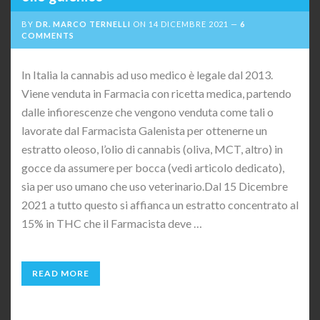
BY
DR. MARCO TERNELLI
ON
14 DICEMBRE 2021
6
COMMENTS
In Italia la cannabis ad uso medico è legale dal 2013.
Viene venduta in Farmacia con ricetta medica, partendo
dalle infiorescenze che vengono venduta come tali o
lavorate dal Farmacista Galenista per ottenerne un
estratto oleoso, l’olio di cannabis (oliva, MCT, altro) in
gocce da assumere per bocca (vedi articolo dedicato),
sia per uso umano che uso veterinario.Dal 15 Dicembre
2021 a tutto questo si affianca un estratto concentrato al
15% in THC che il Farmacista deve …
READ MORE