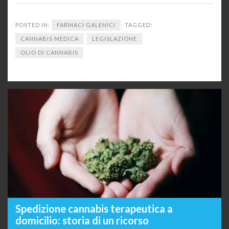
POSTED IN:
FARMACI GALENICI
TAGGED:
CANNABIS MEDICA
LEGISLAZIONE
OLIO DI CANNABIS
Spedizione cannabis terapeutica a
domicilio: storia di un ricorso