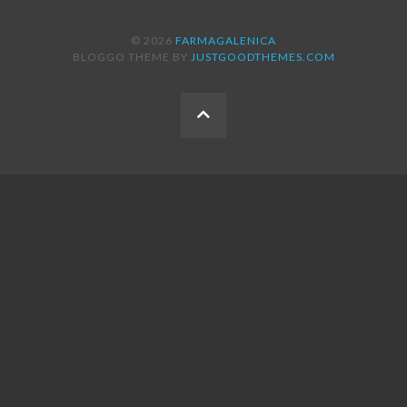
© 2026
FARMAGALENICA
BLOGGO THEME BY
JUSTGOODTHEMES.COM
BACK
TO
THE
TOP