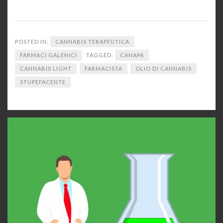
POSTED IN:
CANNABIS TERAPEUTICA
FARMACI GALENICI
TAGGED:
CANAPA
CANNABIS LIGHT
FARMACISTA
OLIO DI CANNABIS
STUPEFACENTE