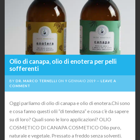
Olio di canapa, olio di enotera per pelli
sofferenti
BY
DR. MARCO TERNELLI
ON
9 GENNAIO 2019
LEAVE A
COMMENT
Oggi parliamo di olio di canapa e olio di enotera.Chi sono
e cosa fanno questi olii “di tendenza” e cosa c’è da sapere
su di loro? Quali sono le loro applicazioni? OLIO
COSMETICO DI CANAPA COSMETICO Olio puro,
naturale e vegetale. Pressato a freddo senza solventi.