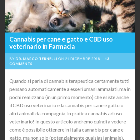
Cannabis per cane e gatto e CBD uso
veterinario in Farmacia
BY
DR. MARCO TERNELLI
ON
21 DICEMBRE 2018
13
COMMENTS
Quando si parla di cannabis terapeutica certamente tutti
pensano automaticamente a esseri umani ammalati, ma in
pochi realizzano (in un primo momento) che esiste anche
il CBD uso veterinario e la cannabis per cane e gatto o
altri animali da compagnia, in pratica cannabis ad uso
veterinario! In questo articolo andremo quindi a vedere
come è possibile ottenere in Italia cannabis per cane e
gatto, ma non solo (potenzialmente qualsiasi animale),