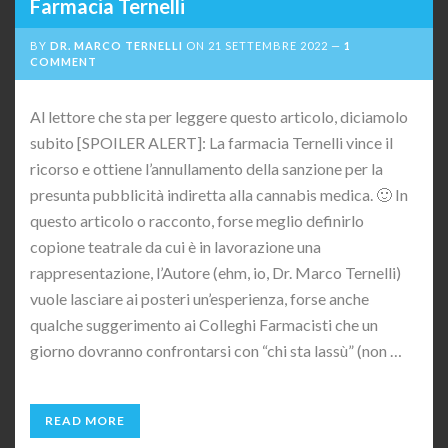
Farmacia Ternelli
BY
DR. MARCO TERNELLI
ON
21 SETTEMBRE 2022
1
COMMENT
Al lettore che sta per leggere questo articolo, diciamolo
subito [SPOILER ALERT]: La farmacia Ternelli vince il
ricorso e ottiene l’annullamento della sanzione per la
presunta pubblicità indiretta alla cannabis medica. 🙂 In
questo articolo o racconto, forse meglio definirlo
copione teatrale da cui è in lavorazione una
rappresentazione, l’Autore (ehm, io, Dr. Marco Ternelli)
vuole lasciare ai posteri un’esperienza, forse anche
qualche suggerimento ai Colleghi Farmacisti che un
giorno dovranno confrontarsi con “chi sta lassù” (non …
READ MORE