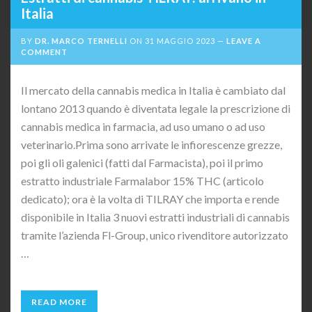
Italia
BY
DR. MARCO TERNELLI
ON
31 MAGGIO 2023
LEAVE A
COMMENT
Il mercato della cannabis medica in Italia è cambiato dal
lontano 2013 quando è diventata legale la prescrizione di
cannabis medica in farmacia, ad uso umano o ad uso
veterinario.Prima sono arrivate le infiorescenze grezze,
poi gli oli galenici (fatti dal Farmacista), poi il primo
estratto industriale Farmalabor 15% THC (articolo
dedicato); ora è la volta di TILRAY che importa e rende
disponibile in Italia 3 nuovi estratti industriali di cannabis
tramite l’azienda Fl-Group, unico rivenditore autorizzato
…
READ MORE