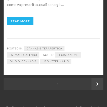
come va prescritta, quali sono gli …
READ MORE
POSTED IN:
CANNABIS TERAPEUTICA
FARMACI GALENICI
TAGGED:
LEGISLAZIONE
OLIO DI CANNABIS
USO VETERINARIO
Paginazione
Next
PAGE
1
degli
articoli