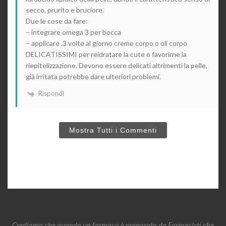
secco, prurito e bruciore.
Due le cose da fare:
– integrare omega 3 per bocca
– applicare .3 volte al giorno creme corpo o oli corpo
DELICATISSIMI per reidratare la cute o favorirne la
riepitelizzazione. Devono essere delicati altrimenti la pelle,
già irritata potrebbe dare ulteriori problemi.
Rispondi
Mostra Tutti i Commenti
Crediamo che quando un farmaco è preparato da Farmacisti che