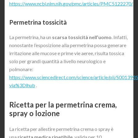
https://www.ncbi.nlm.nih.gov/pmc/articles/PMC5122270/
Permetrina tossicità
La permetrina, ha un
scarsa tossicità nell’uomo
. Infatti,
nonostante l’esposizione alla permetrina possa generare
irritazione alle mucose e prime vie aeree, risulta tossica
solo per grandi quantità a livello neurologico e
polmonare:
https://www.sciencedirect.com/science/article/pii/S00139
via%3Dihub
.
Ricetta per la permetrina crema,
spray o lozione
La ricetta per allestire permetrina crema o spray è
una
ricetta medica ripetibile
, valida per 10