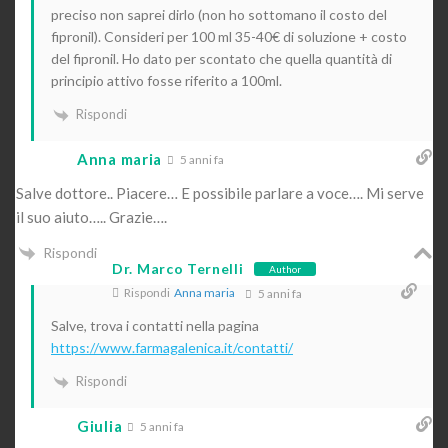
preciso non saprei dirlo (non ho sottomano il costo del
fipronil). Consideri per 100 ml 35-40€ di soluzione + costo
del fipronil. Ho dato per scontato che quella quantità di
principio attivo fosse riferito a 100ml.
Rispondi
Anna maria
5 anni fa
Salve dottore.. Piacere… E possibile parlare a voce…. Mi serve
il suo aiuto….. Grazie….
Rispondi
Dr. Marco Ternelli
Author
Rispondi
Anna maria
5 anni fa
Salve, trova i contatti nella pagina
https://www.farmagalenica.it/contatti/
Rispondi
Giulia
5 anni fa