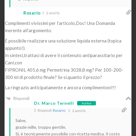
Rosario
2 anni fa
Complimenti vivissimi per l’articolo,Doc! Una Domanda
inerente all’argomento.
È possibile realizzare una soluzione liquida esterna (topica
appunto!).
In sintesi,trattasi di avere il contenuto antiparassitario per
Cani,con
FIPRONIL 405,6 mg Permetrina 3028,8 mg? Per 100-200-
300 ml di prodotto finale? Se sì,quanto il prezzo?
La ringrazio anticipatamente e ancora complimentoni!!!
Rispondi
Dr. Marco Ternelli
Author
Rispondi
Rosario
2 anni fa
Salve,
grazie mille, troppo gentile.
Si, è tecnicamente possibile con ricetta medica. Il costo