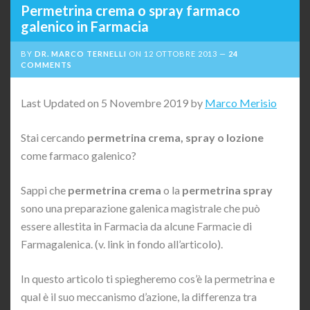
Permetrina crema o spray farmaco
galenico in Farmacia
BY
DR. MARCO TERNELLI
ON
12 OTTOBRE 2013
24
COMMENTS
Last Updated on 5 Novembre 2019 by
Marco Merisio
Stai cercando
permetrina crema, spray o lozione
come farmaco galenico?
Sappi che
permetrina crema
o la
permetrina spray
sono una preparazione galenica magistrale che può
essere allestita in Farmacia da alcune Farmacie di
Farmagalenica. (v. link in fondo all’articolo).
In questo articolo ti spiegheremo cos’è la permetrina e
qual è il suo meccanismo d’azione, la differenza tra