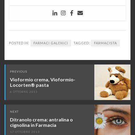
POSTED IN:
FARMACI GALENICI
TAGGED:
FARMACISTA
Post
PREVIOUS
navigation
Vioformio crema, Vioformio-
Locorten® pasta
6 OTTOBRE 2013
NEXT
Ditranolo crema: antralina o
cignolina in Farmacia
17 OTTOBRE 2013