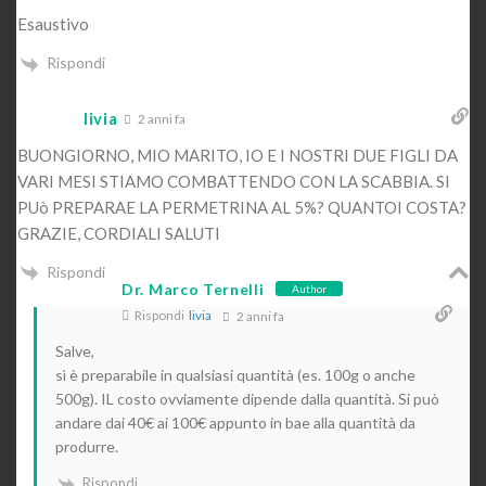
Esaustivo
Rispondi
livia
2 anni fa
BUONGIORNO, MIO MARITO, IO E I NOSTRI DUE FIGLI DA
VARI MESI STIAMO COMBATTENDO CON LA SCABBIA. SI
PUò PREPARAE LA PERMETRINA AL 5%? QUANTOI COSTA?
GRAZIE, CORDIALI SALUTI
Rispondi
Dr. Marco Ternelli
Author
Rispondi
livia
2 anni fa
Salve,
sì è preparabile in qualsiasi quantità (es. 100g o anche
500g). IL costo ovviamente dipende dalla quantità. Si può
andare dai 40€ ai 100€ appunto in bae alla quantità da
produrre.
Rispondi