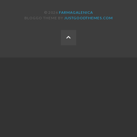
© 2026
FARMAGALENICA
BLOGGO THEME BY
JUSTGOODTHEMES.COM
BACK
TO
THE
TOP