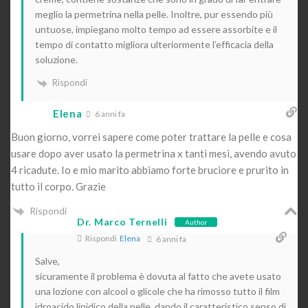
meglio la permetrina nella pelle. Inoltre, pur essendo più
untuose, impiegano molto tempo ad essere assorbite e il
tempo di contatto migliora ulteriormente l’efficacia della
soluzione.
Rispondi
Elena
6 anni fa
Buon giorno, vorrei sapere come poter trattare la pelle e cosa
usare dopo aver usato la permetrina x tanti mesi, avendo avuto
4 ricadute. Io e mio marito abbiamo forte bruciore e prurito in
tutto il corpo. Grazie
Rispondi
Dr. Marco Ternelli
Author
Rispondi
Elena
6 anni fa
Salve,
sicuramente il problema è dovuta al fatto che avete usato
una lozione con alcool o glicole che ha rimosso tutto il film
idroacido lipidico della pelle, dando il caratteristico senso di