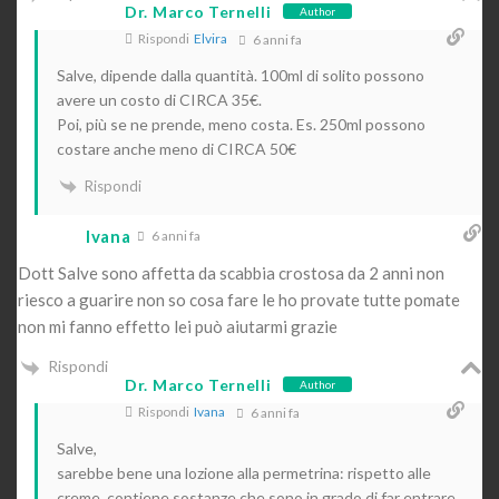
Dr. Marco Ternelli
Author
Rispondi
Elvira
6 anni fa
Salve, dipende dalla quantità. 100ml di solito possono
avere un costo di CIRCA 35€.
Poi, più se ne prende, meno costa. Es. 250ml possono
costare anche meno di CIRCA 50€
Rispondi
Ivana
6 anni fa
Dott Salve sono affetta da scabbia crostosa da 2 anni non
riesco a guarire non so cosa fare le ho provate tutte pomate
non mi fanno effetto lei può aiutarmi grazie
Rispondi
Dr. Marco Ternelli
Author
Rispondi
Ivana
6 anni fa
Salve,
sarebbe bene una lozione alla permetrina: rispetto alle
creme, contiene sostanze che sono in grado di far entrare