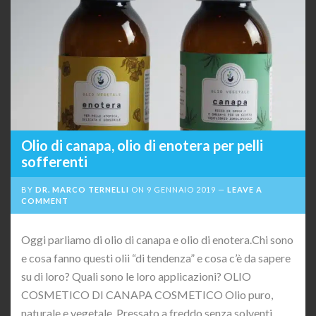
Olio di canapa, olio di enotera per pelli
sofferenti
BY
DR. MARCO TERNELLI
ON
9 GENNAIO 2019
LEAVE A
COMMENT
Oggi parliamo di olio di canapa e olio di enotera.Chi sono
e cosa fanno questi olii “di tendenza” e cosa c’è da sapere
su di loro? Quali sono le loro applicazioni? OLIO
COSMETICO DI CANAPA COSMETICO Olio puro,
naturale e vegetale. Pressato a freddo senza solventi.