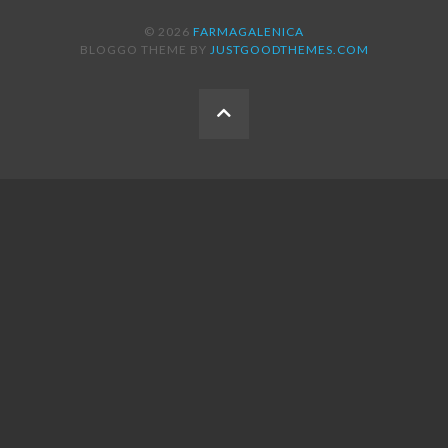
© 2026
FARMAGALENICA
BLOGGO THEME BY
JUSTGOODTHEMES.COM
BACK
TO
THE
TOP