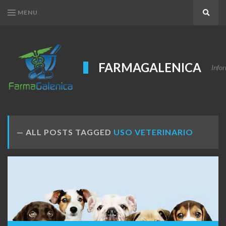
MENU
Search
FARMAGALENICA
Infor
ALL POSTS TAGGED
USO VETERINARIO