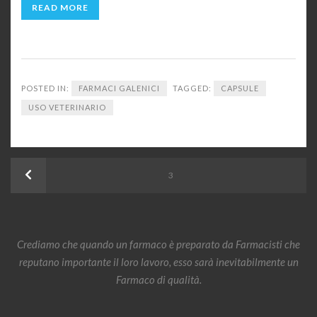
READ MORE
POSTED IN:
FARMACI GALENICI
TAGGED:
CAPSULE
USO VETERINARIO
Paginazione
Previous
PAGE
3
degli
articoli
Crediamo che quando un farmaco è preparato da Farmacisti che
reputano importante il loro lavoro, esso sarà inevitabilmente un
Farmaco di qualità.