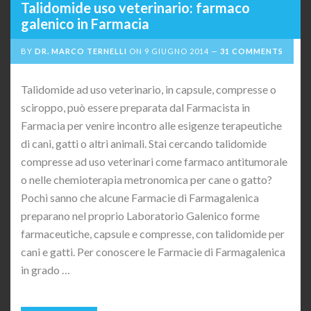
Talidomide uso veterinario: farmaco
galenico in Farmacia
BY
DR. MARCO TERNELLI
ON
9 GIUGNO 2014
31 COMMENTS
Talidomide ad uso veterinario, in capsule, compresse o
sciroppo, può essere preparata dal Farmacista in
Farmacia per venire incontro alle esigenze terapeutiche
di cani, gatti o altri animali. Stai cercando talidomide
compresse ad uso veterinari come farmaco antitumorale
o nelle chemioterapia metronomica per cane o gatto?
Pochi sanno che alcune Farmacie di Farmagalenica
preparano nel proprio Laboratorio Galenico forme
farmaceutiche, capsule e compresse, con talidomide per
cani e gatti. Per conoscere le Farmacie di Farmagalenica
in grado …