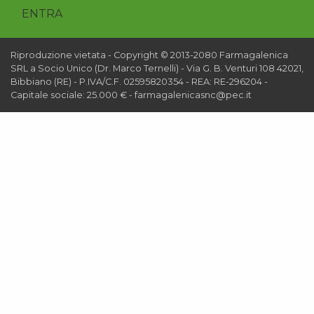
ENTRA
Riproduzione vietata - Copyright © 2013-2080 Farmagalenica
SRL a Socio Unico (Dr. Marco Ternelli) - Via G. B. Venturi 108 42021,
Bibbiano (RE) - P.IVA/C.F. 02595820354 - REA: RE-296204 -
Capitale sociale: 25.000 € - farmagalenicasnc@pec.it