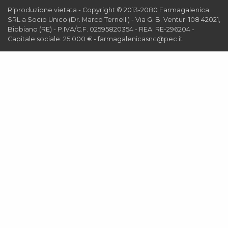
Riproduzione vietata - Copyright © 2013-2080 Farmagalenica
SRL a Socio Unico (Dr. Marco Ternelli) - Via G. B. Venturi 108 42021,
Bibbiano (RE) - P.IVA/C.F. 02595820354 - REA: RE-296204 -
Capitale sociale: 25.000 € - farmagalenicasnc@pec.it